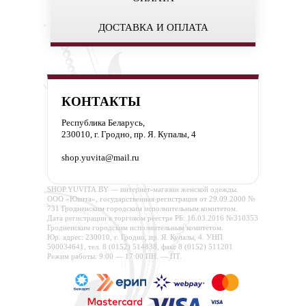
ДОСТАВКА И ОПЛАТА
КОНТАКТЫ
Республика Беларусь,
230010, г. Гродно, пр. Я. Купалы, 4
shop.yuvita@mail.ru
SHOP.YUVITA.BY — интернет-магазин женской одежды.
ООО «Ювита», государственная регистрация от 29.09.2000 №
731 Гродненским городским исполнительным комитетом.
Дата регистрации в торговом реестре РБ: 16.03.2016 №310353
Гродненским городским исполнительным комитетом.
Юр. адрес: 230010, г. Гродно, пр. Я. Купалы, 4. УНП
500034641, тел. 8 (0152) 514838, факс 8 (0152) 511201
Режим работы: 9:00 — 17:00 ПН. — ПТ.